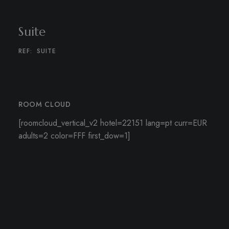
Suite
REF:
SUITE
ROOM CLOUD
[roomcloud_vertical_v2 hotel=22151 lang=pt curr=EUR
adults=2 color=FFF first_dow=1]