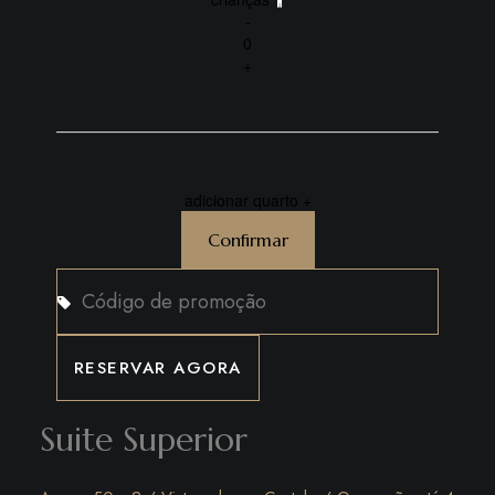
-
0
+
adicionar quarto +
Confirmar
Suite Superior