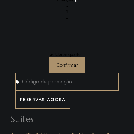
-
0
+
adicionar quarto +
Confirmar
Suites